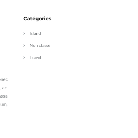
Catégories
Island
Non classé
Travel
onec
, ac
assa
tum,