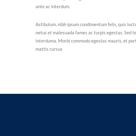
ante ac interdum.
Astibulum, nibh ipsum condimentum felis, quis luctu
netus et malesuada fames ac turpis egestas. Sed t
interduma. Morbi commodo egestas mauris, et portt
mattis cursus