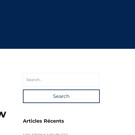
Search
w
Articles Récents