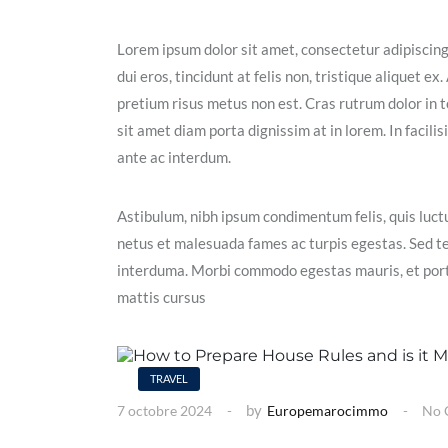
Lorem ipsum dolor sit amet, consectetur adipiscin
dui eros, tincidunt at felis non, tristique aliquet 
pretium risus metus non est. Cras rutrum dolor in t
sit amet diam porta dignissim at in lorem. In facil
ante ac interdum.
Astibulum, nibh ipsum condimentum felis, quis luctu
netus et malesuada fames ac turpis egestas. Sed t
interduma. Morbi commodo egestas mauris, et portt
mattis cursus
TRAVEL
by
7 octobre 2024
Europemarocimmo
No 