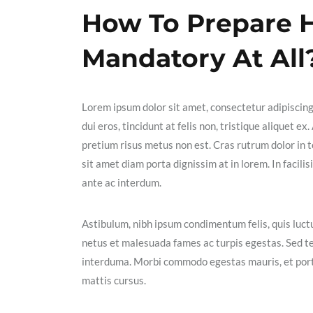
How To Prepare H
Mandatory At All
Lorem ipsum dolor sit amet, consectetur adipiscin
dui eros, tincidunt at felis non, tristique aliquet 
pretium risus metus non est. Cras rutrum dolor in t
sit amet diam porta dignissim at in lorem. In facil
ante ac interdum.
Astibulum, nibh ipsum condimentum felis, quis luctu
netus et malesuada fames ac turpis egestas. Sed t
interduma. Morbi commodo egestas mauris, et portt
mattis cursus.