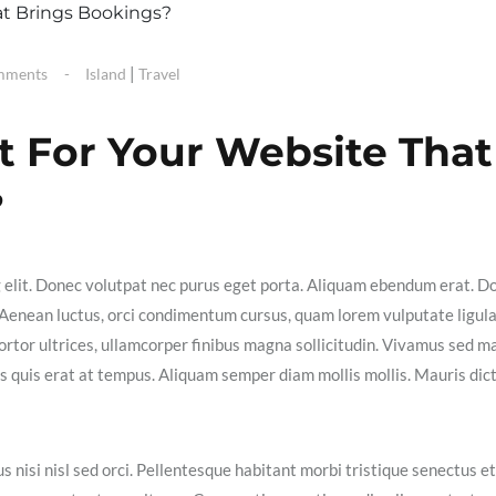
|
mments
Island
Travel
t For Your Website That
?
g elit. Donec volutpat nec purus eget porta. Aliquam ebendum erat. D
ex. Aenean luctus, orci condimentum cursus, quam lorem vulputate ligula
ortor ultrices, ullamcorper finibus magna sollicitudin. Vivamus sed m
isis quis erat at tempus. Aliquam semper diam mollis mollis. Mauris dic
s nisi nisl sed orci. Pellentesque habitant morbi tristique senectus et