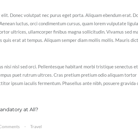
g elit. Donec volutpat nec purus eget porta. Aliquam ebendum erat. D
ex. Aenean luctus, orci condimentum cursus, quam lorem vulputate ligula
ortor ultrices, ullamcorper finibus magna sollicitudin. Vivamus sed m
isis quis erat at tempus. Aliquam semper diam mollis mollis. Mauris dic
s nisi nisl sed orci. Pellentesque habitant morbi tristique senectus et
empus puet rutrum ultrces. Cras pretium pretium odio aliquam tortor
itor ipsum iaculis fermentum. Phasellus ante nibh, posuere gravida 
Comments
Travel