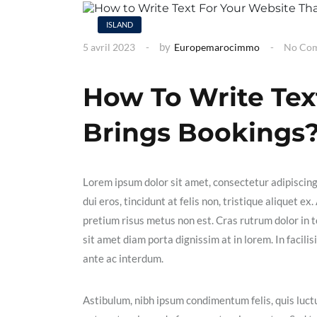
ISLAND
by
5 avril 2023
Europemarocimmo
No Co
How To Write Tex
Brings Bookings
Lorem ipsum dolor sit amet, consectetur adipiscin
dui eros, tincidunt at felis non, tristique aliquet 
pretium risus metus non est. Cras rutrum dolor in t
sit amet diam porta dignissim at in lorem. In facil
ante ac interdum.
Astibulum, nibh ipsum condimentum felis, quis luctu