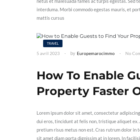
netus et malesuada fames ac turpis egestas. Sed t
interduma. Morbi commodo egestas mauris, et portt
mattis cursus
TRAVEL
by
5 avril 2023
Europemarocimmo
No Co
How To Enable Gu
Property Faster 
Lorem ipsum dolor sit amet, consectetur adipiscin
dui eros, tincidunt at felis non, tristique aliquet 
pretium risus metus non est. Cras rutrum dolor in t
sit amet diam porta dignissim at in lorem. In facil