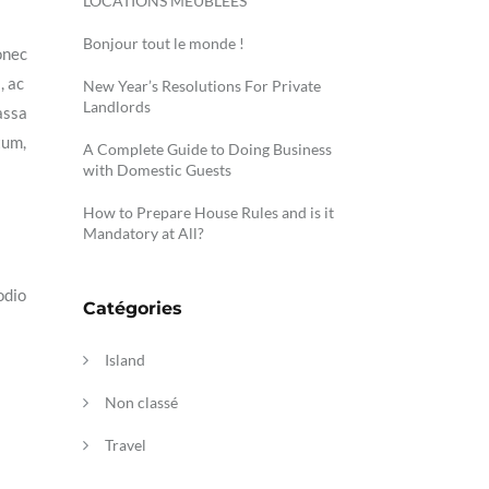
LOCATIONS MEUBLEES
Bonjour tout le monde !
onec
, ac
New Year’s Resolutions For Private
Landlords
assa
tum,
A Complete Guide to Doing Business
with Domestic Guests
How to Prepare House Rules and is it
Mandatory at All?
odio
Catégories
Island
Non classé
Travel