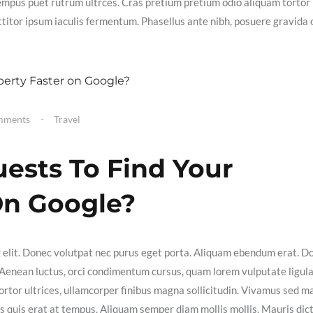
empus puet rutrum ultrces. Cras pretium pretium odio aliquam tortor
itor ipsum iaculis fermentum. Phasellus ante nibh, posuere gravida 
mments
Travel
ests To Find Your
On Google?
g elit. Donec volutpat nec purus eget porta. Aliquam ebendum erat. D
ex. Aenean luctus, orci condimentum cursus, quam lorem vulputate ligula
ortor ultrices, ullamcorper finibus magna sollicitudin. Vivamus sed m
isis quis erat at tempus. Aliquam semper diam mollis mollis. Mauris dic