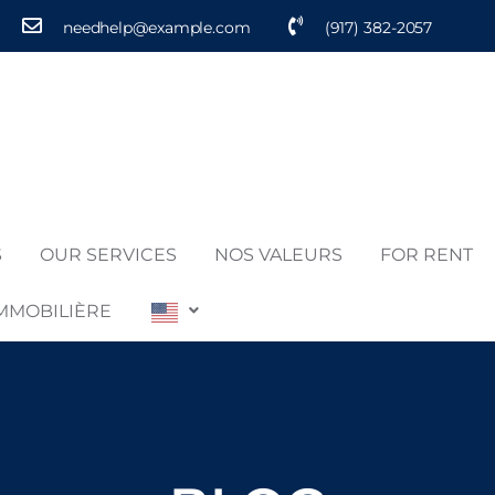
needhelp@example.com
(917) 382-2057
S
OUR SERVICES
NOS VALEURS
FOR RENT
IMMOBILIÈRE