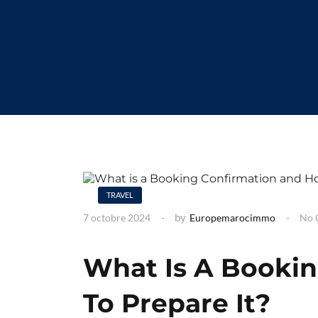
TRAVEL
by
7 octobre 2024
Europemarocimmo
No 
What Is A Booki
To Prepare It?