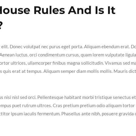
ouse Rules And Is It
?
g elit. Donec volutpat nec purus eget porta. Aliquam ebendum erat. D
ex. Aenean luctus, orci condimentum cursus, quam lorem vulputate ligula
ortor ultrices, ullamcorper finibus magna sollicitudin. Vivamus sed m
isis quis erat at tempus. Aliquam semper diam mollis mollis. Mauris dic
s nisi nisl sed orci. Pellentesque habitant morbi tristique senectus et
empus puet rutrum ultrces. Cras pretium pretium odio aliquam tortor
itor ipsum iaculis fermentum. Phasellus ante nibh, posuere gravida 