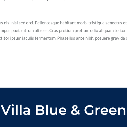
s nisi nisl sed orci. Pellentesque habitant morbi tristique senectus et
empus puet rutrum ultrces. Cras pretium pretium odio aliquam tortor
itor ipsum iaculis fermentum. Phasellus ante nibh, posuere gravida 
Villa Blue & Green